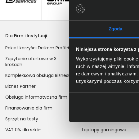
Zgoda
Dla Firm i Instytucji
Zakupy
Pakiet korzyści Delkom Profit+
Sposoby dostawy
Niniejsza strona korzysta z
Zapytanie ofertowe w 3
Metody płatności
Wykorzystujemy pliki cookie 
krokach
ruch w naszej witrynie. Inf
Zakup z dofinansowaniem
reklamowym i analitycznym. 
Kompleksowa obsługa Biznesu
Odroczony termin płatnoś
uzyskanymi podczas korzysta
Biznes Partner
Korekta danych nabywcy
Obsługa informatyczna firm
sprzedaży
Finansowanie dla firm
Reklamacje
Sprzęt na testy
Zwroty
VAT 0% dla szkół
Laptopy gamingowe