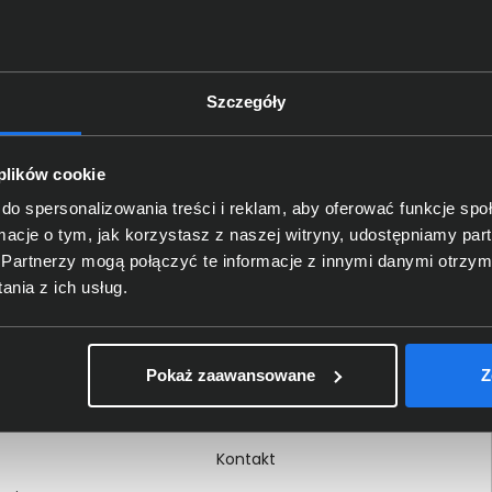
Szczegóły
Delkom 2000
O nas
 plików cookie
Certyfikaty i autoryzacje
do spersonalizowania treści i reklam, aby oferować funkcje sp
ormacje o tym, jak korzystasz z naszej witryny, udostępniamy p
Nagrody i wyróżnienia
Partnerzy mogą połączyć te informacje z innymi danymi otrzym
ci
Regulamin
nia z ich usług.
 na dokumencie
Polityka prywatności
Procedura zgłoszeń
Pokaż zaawansowane
Z
wewnętrznych
Kariera
Kontakt