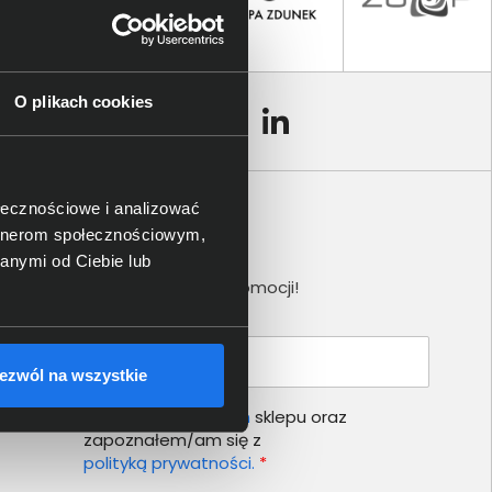
O plikach cookies
ołecznościowe i analizować
artnerom społecznościowym,
Newsletter
anymi od Ciebie lub
Nie przegap żadnej promocji!
Podaj adres e-mail
ezwól na wszystkie
Akceptuję
regulamin
sklepu oraz
zapoznałem/am się z
polityką prywatności.
*