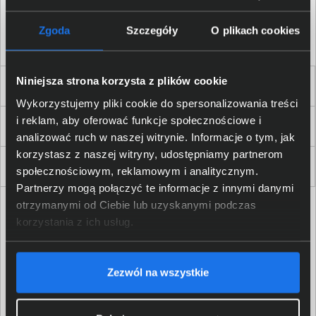
Akceptuję
regulamin
sklepu oraz zapoznałem/am się
z
polityką prywatności.
*
Zgoda
Szczegóły
O plikach cookies
* zgoda wymagana
Niniejsza strona korzysta z plików cookie
Dla Firm i Instytucji
Wykorzystujemy pliki cookie do spersonalizowania treści
i reklam, aby oferować funkcje społecznościowe i
Zakupy
analizować ruch w naszej witrynie. Informacje o tym, jak
korzystasz z naszej witryny, udostępniamy partnerom
Delkom 2000
społecznościowym, reklamowym i analitycznym.
Partnerzy mogą połączyć te informacje z innymi danymi
otrzymanymi od Ciebie lub uzyskanymi podczas
korzystania z ich usług.
Zezwól na wszystkie