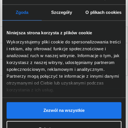
Akceptuję
regulamin
sklepu oraz zapoznałem/am się
z
polityką prywatności.
*
Zgoda
Szczegóły
O plikach cookies
* zgoda wymagana
Niniejsza strona korzysta z plików cookie
Dla Firm i Instytucji
Wykorzystujemy pliki cookie do spersonalizowania treści
i reklam, aby oferować funkcje społecznościowe i
Zakupy
analizować ruch w naszej witrynie. Informacje o tym, jak
korzystasz z naszej witryny, udostępniamy partnerom
Delkom 2000
społecznościowym, reklamowym i analitycznym.
Partnerzy mogą połączyć te informacje z innymi danymi
otrzymanymi od Ciebie lub uzyskanymi podczas
korzystania z ich usług.
Zezwól na wszystkie