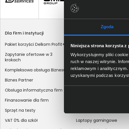
Zgoda
Dla Firm i Instytucji
Zakupy
Pakiet korzyści Delkom Profit+
Sposoby dostawy
Niniejsza strona korzysta z
Zapytanie ofertowe w 3
Metody płatności
Wykorzystujemy pliki cookie 
krokach
ruch w naszej witrynie. Inf
Zakup z dofinansowaniem
reklamowym i analitycznym. 
Kompleksowa obsługa Biznesu
Odroczony termin płatnoś
uzyskanymi podczas korzysta
Biznes Partner
Korekta danych nabywcy
Obsługa informatyczna firm
sprzedaży
Finansowanie dla firm
Reklamacje
Sprzęt na testy
Zwroty
VAT 0% dla szkół
Laptopy gamingowe