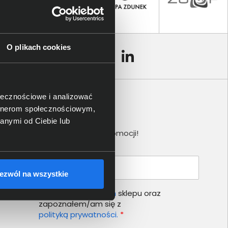
O plikach cookies
ołecznościowe i analizować
artnerom społecznościowym,
Newsletter
anymi od Ciebie lub
Nie przegap żadnej promocji!
Podaj adres e-mail
ezwól na wszystkie
Akceptuję
regulamin
sklepu oraz
zapoznałem/am się z
polityką prywatności.
*