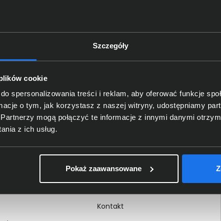
Szczegóły
Delkom 2000
O nas
 plików cookie
Certyfikaty i autoryzacje
do spersonalizowania treści i reklam, aby oferować funkcje sp
ormacje o tym, jak korzystasz z naszej witryny, udostępniamy p
Nagrody i wyróżnienia
Partnerzy mogą połączyć te informacje z innymi danymi otrzym
ci
Regulamin
nia z ich usług.
 na dokumencie
Polityka prywatności
Procedura zgłoszeń
Pokaż zaawansowane
Z
wewnętrznych
Kariera
Kontakt