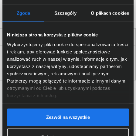
Akceptuję
regulamin
sklepu oraz zapoznałem/am się
z
polityką prywatności.
*
Zgoda
Szczegóły
O plikach cookies
* zgoda wymagana
Niniejsza strona korzysta z plików cookie
Dla Firm i Instytucji
Wykorzystujemy pliki cookie do spersonalizowania treści
i reklam, aby oferować funkcje społecznościowe i
Zakupy
analizować ruch w naszej witrynie. Informacje o tym, jak
korzystasz z naszej witryny, udostępniamy partnerom
Delkom 2000
społecznościowym, reklamowym i analitycznym.
Partnerzy mogą połączyć te informacje z innymi danymi
otrzymanymi od Ciebie lub uzyskanymi podczas
korzystania z ich usług.
Zezwól na wszystkie