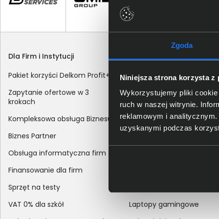
Zgoda
Dla Firm i Instytucji
Zakupy
Pakiet korzyści Delkom Profit+
Sposoby dostawy
Niniejsza strona korzysta z
Zapytanie ofertowe w 3
Metody płatności
Wykorzystujemy pliki cookie 
krokach
ruch w naszej witrynie. Inf
Zakup z dofinansowaniem
reklamowym i analitycznym. 
Kompleksowa obsługa Biznesu
Odroczony termin płatnoś
uzyskanymi podczas korzysta
Biznes Partner
Korekta danych nabywcy
Obsługa informatyczna firm
sprzedaży
Finansowanie dla firm
Reklamacje
Sprzęt na testy
Zwroty
VAT 0% dla szkół
Laptopy gamingowe