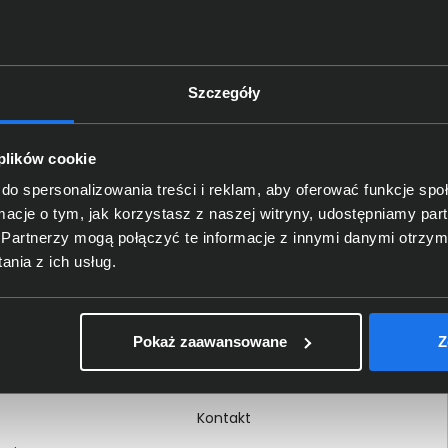
Szczegóły
Delkom 2000
O nas
 plików cookie
Certyfikaty i autoryzacje
do spersonalizowania treści i reklam, aby oferować funkcje sp
ormacje o tym, jak korzystasz z naszej witryny, udostępniamy p
Nagrody i wyróżnienia
Partnerzy mogą połączyć te informacje z innymi danymi otrzym
ci
Regulamin
nia z ich usług.
 na dokumencie
Polityka prywatności
Procedura zgłoszeń
Pokaż zaawansowane
Z
wewnętrznych
Kariera
Kontakt