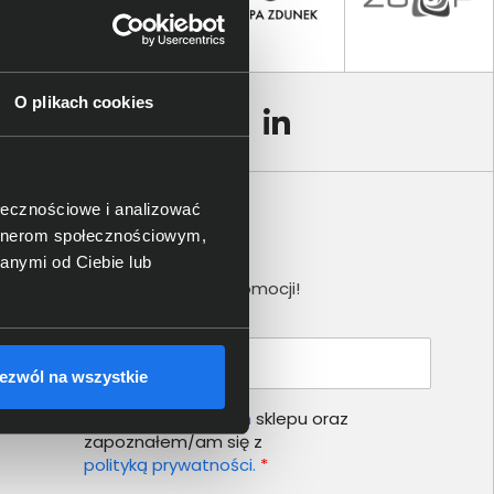
O plikach cookies
ołecznościowe i analizować
artnerom społecznościowym,
Newsletter
anymi od Ciebie lub
Nie przegap żadnej promocji!
Podaj adres e-mail
ezwól na wszystkie
Akceptuję
regulamin
sklepu oraz
zapoznałem/am się z
polityką prywatności.
*