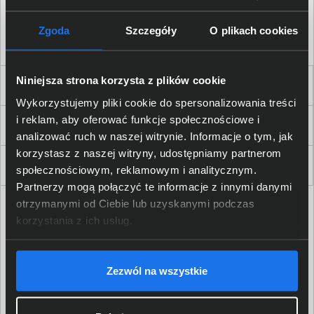
Akceptuję
regulamin
sklepu oraz zapoznałem/am się
z
polityką prywatności.
*
Zgoda
Szczegóły
O plikach cookies
* zgoda wymagana
Niniejsza strona korzysta z plików cookie
Dla Firm i Instytucji
Wykorzystujemy pliki cookie do spersonalizowania treści
i reklam, aby oferować funkcje społecznościowe i
Zakupy
analizować ruch w naszej witrynie. Informacje o tym, jak
korzystasz z naszej witryny, udostępniamy partnerom
Delkom 2000
społecznościowym, reklamowym i analitycznym.
Partnerzy mogą połączyć te informacje z innymi danymi
otrzymanymi od Ciebie lub uzyskanymi podczas
korzystania z ich usług.
Zezwól na wszystkie