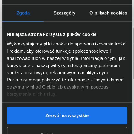
Akceptuję
regulamin
sklepu oraz zapoznałem/am się
z
polityką prywatności.
*
Zgoda
Szczegóły
O plikach cookies
* zgoda wymagana
Niniejsza strona korzysta z plików cookie
Dla Firm i Instytucji
Wykorzystujemy pliki cookie do spersonalizowania treści
i reklam, aby oferować funkcje społecznościowe i
Zakupy
analizować ruch w naszej witrynie. Informacje o tym, jak
korzystasz z naszej witryny, udostępniamy partnerom
Delkom 2000
społecznościowym, reklamowym i analitycznym.
Partnerzy mogą połączyć te informacje z innymi danymi
otrzymanymi od Ciebie lub uzyskanymi podczas
korzystania z ich usług.
Zezwól na wszystkie