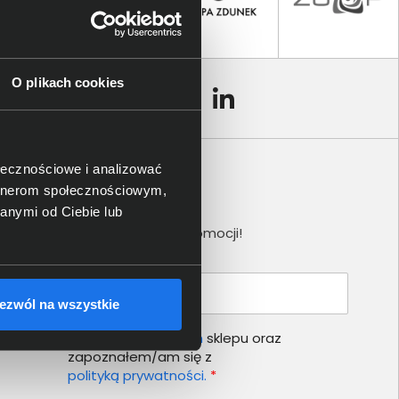
O plikach cookies
ołecznościowe i analizować
artnerom społecznościowym,
Newsletter
anymi od Ciebie lub
Nie przegap żadnej promocji!
Podaj adres e-mail
ezwól na wszystkie
Akceptuję
regulamin
sklepu oraz
zapoznałem/am się z
polityką prywatności.
*