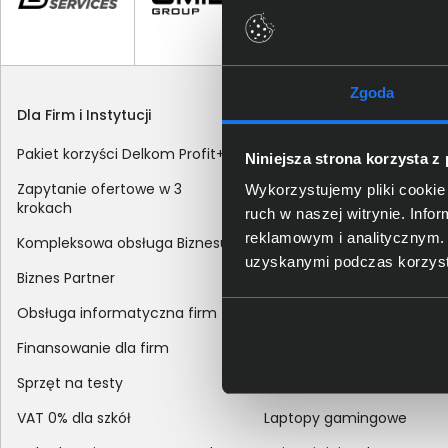
Zgoda
Dla Firm i Instytucji
Zakupy
Pakiet korzyści Delkom Profit+
Sposoby dostawy
Niniejsza strona korzysta z
Zapytanie ofertowe w 3
Metody płatności
Wykorzystujemy pliki cookie 
krokach
ruch w naszej witrynie. Inf
Zakup z dofinansowaniem
reklamowym i analitycznym. 
Kompleksowa obsługa Biznesu
Odroczony termin płatnoś
uzyskanymi podczas korzysta
Biznes Partner
Korekta danych nabywcy
Obsługa informatyczna firm
sprzedaży
Finansowanie dla firm
Reklamacje
Sprzęt na testy
Zwroty
VAT 0% dla szkół
Laptopy gamingowe