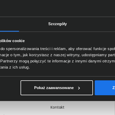
Szczegóły
Delkom 2000
O nas
 plików cookie
Certyfikaty i autoryzacje
do spersonalizowania treści i reklam, aby oferować funkcje sp
ormacje o tym, jak korzystasz z naszej witryny, udostępniamy p
Nagrody i wyróżnienia
Partnerzy mogą połączyć te informacje z innymi danymi otrzym
ci
Regulamin
nia z ich usług.
 na dokumencie
Polityka prywatności
Procedura zgłoszeń
Pokaż zaawansowane
Z
wewnętrznych
Kariera
Kontakt