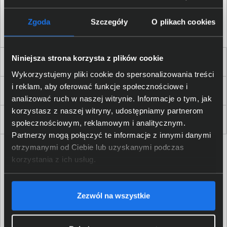
Akceptuję
regulamin
sklepu oraz zapoznałem/am się
z
polityką prywatności.
*
Zgoda
Szczegóły
O plikach cookies
* zgoda wymagana
Niniejsza strona korzysta z plików cookie
Dla Firm i Instytucji
Wykorzystujemy pliki cookie do spersonalizowania treści
i reklam, aby oferować funkcje społecznościowe i
Zakupy
analizować ruch w naszej witrynie. Informacje o tym, jak
korzystasz z naszej witryny, udostępniamy partnerom
Delkom 2000
społecznościowym, reklamowym i analitycznym.
Partnerzy mogą połączyć te informacje z innymi danymi
otrzymanymi od Ciebie lub uzyskanymi podczas
korzystania z ich usług.
Zezwól na wszystkie