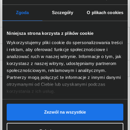
Akceptuję
regulamin
sklepu oraz zapoznałem/am się
z
polityką prywatności.
*
Zgoda
Szczegóły
O plikach cookies
* zgoda wymagana
Niniejsza strona korzysta z plików cookie
Dla Firm i Instytucji
Wykorzystujemy pliki cookie do spersonalizowania treści
i reklam, aby oferować funkcje społecznościowe i
Zakupy
analizować ruch w naszej witrynie. Informacje o tym, jak
korzystasz z naszej witryny, udostępniamy partnerom
Delkom 2000
społecznościowym, reklamowym i analitycznym.
Partnerzy mogą połączyć te informacje z innymi danymi
otrzymanymi od Ciebie lub uzyskanymi podczas
korzystania z ich usług.
Zezwól na wszystkie