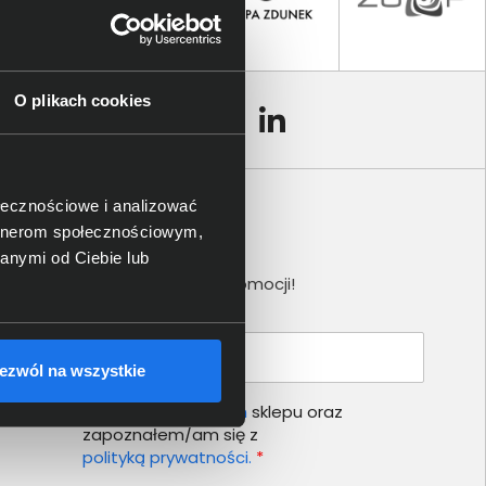
O plikach cookies
ołecznościowe i analizować
artnerom społecznościowym,
Newsletter
anymi od Ciebie lub
Nie przegap żadnej promocji!
Podaj adres e-mail
ezwól na wszystkie
Akceptuję
regulamin
sklepu oraz
zapoznałem/am się z
polityką prywatności.
*