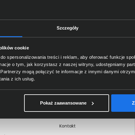
Szczegóły
Delkom 2000
O nas
 plików cookie
Certyfikaty i autoryzacje
do spersonalizowania treści i reklam, aby oferować funkcje sp
ormacje o tym, jak korzystasz z naszej witryny, udostępniamy p
Nagrody i wyróżnienia
Partnerzy mogą połączyć te informacje z innymi danymi otrzym
ci
Regulamin
nia z ich usług.
 na dokumencie
Polityka prywatności
Procedura zgłoszeń
Pokaż zaawansowane
Z
wewnętrznych
Kariera
Kontakt