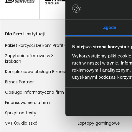
Zgoda
Dla Firm i Instytucji
Zakupy
Pakiet korzyści Delkom Profit+
Sposoby dostawy
Niniejsza strona korzysta z
Zapytanie ofertowe w 3
Metody płatności
Wykorzystujemy pliki cookie 
krokach
ruch w naszej witrynie. Inf
Zakup z dofinansowaniem
reklamowym i analitycznym. 
Kompleksowa obsługa Biznesu
Odroczony termin płatnoś
uzyskanymi podczas korzysta
Biznes Partner
Korekta danych nabywcy
Obsługa informatyczna firm
sprzedaży
Finansowanie dla firm
Reklamacje
Sprzęt na testy
Zwroty
VAT 0% dla szkół
Laptopy gamingowe