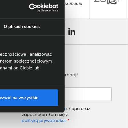
O plikach cookies
ołecznościowe i analizować
artnerom społecznościowym,
Newsletter
anymi od Ciebie lub
Nie przegap żadnej promocji!
Podaj adres e-mail
ezwól na wszystkie
Akceptuję
regulamin
sklepu oraz
zapoznałem/am się z
polityką prywatności.
*