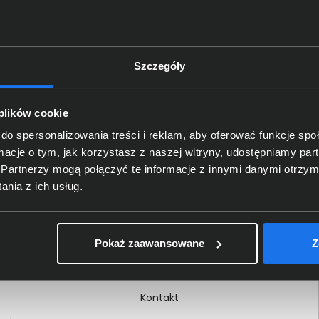
Szczegóły
Delkom 2000
O nas
 plików cookie
Certyfikaty i autoryzacje
do spersonalizowania treści i reklam, aby oferować funkcje sp
ormacje o tym, jak korzystasz z naszej witryny, udostępniamy p
Nagrody i wyróżnienia
Partnerzy mogą połączyć te informacje z innymi danymi otrzym
ci
Regulamin
nia z ich usług.
 na dokumencie
Polityka prywatności
Procedura zgłoszeń
Pokaż zaawansowane
Z
wewnętrznych
Kariera
Kontakt