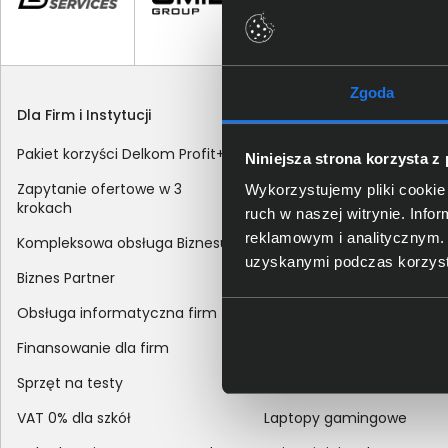
Zgoda
Dla Firm i Instytucji
Zakupy
Pakiet korzyści Delkom Profit+
Sposoby dostawy
Niniejsza strona korzysta z
Zapytanie ofertowe w 3
Metody płatności
Wykorzystujemy pliki cookie 
krokach
ruch w naszej witrynie. Inf
Zakup z dofinansowaniem
reklamowym i analitycznym. 
Kompleksowa obsługa Biznesu
Odroczony termin płatnoś
uzyskanymi podczas korzysta
Biznes Partner
Korekta danych nabywcy
Obsługa informatyczna firm
sprzedaży
Finansowanie dla firm
Reklamacje
Sprzęt na testy
Zwroty
VAT 0% dla szkół
Laptopy gamingowe