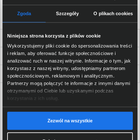
Akceptuję
regulamin
sklepu oraz zapoznałem/am się
z
polityką prywatności.
*
Zgoda
Szczegóły
O plikach cookies
* zgoda wymagana
Niniejsza strona korzysta z plików cookie
Dla Firm i Instytucji
Wykorzystujemy pliki cookie do spersonalizowania treści
i reklam, aby oferować funkcje społecznościowe i
Zakupy
analizować ruch w naszej witrynie. Informacje o tym, jak
korzystasz z naszej witryny, udostępniamy partnerom
Delkom 2000
społecznościowym, reklamowym i analitycznym.
Partnerzy mogą połączyć te informacje z innymi danymi
otrzymanymi od Ciebie lub uzyskanymi podczas
korzystania z ich usług.
Zezwól na wszystkie