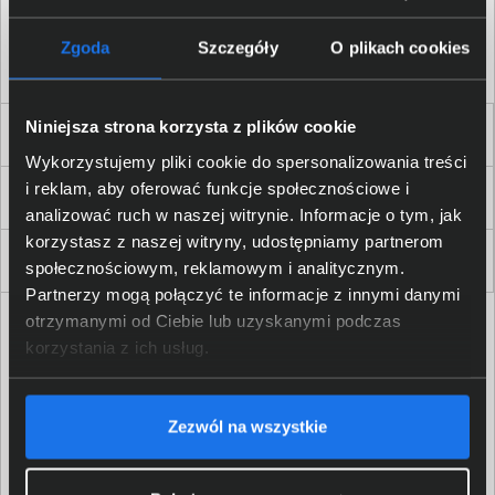
Akceptuję
regulamin
sklepu oraz zapoznałem/am się
z
polityką prywatności.
*
Zgoda
Szczegóły
O plikach cookies
* zgoda wymagana
Niniejsza strona korzysta z plików cookie
Dla Firm i Instytucji
Wykorzystujemy pliki cookie do spersonalizowania treści
i reklam, aby oferować funkcje społecznościowe i
Zakupy
analizować ruch w naszej witrynie. Informacje o tym, jak
korzystasz z naszej witryny, udostępniamy partnerom
Delkom 2000
społecznościowym, reklamowym i analitycznym.
Partnerzy mogą połączyć te informacje z innymi danymi
otrzymanymi od Ciebie lub uzyskanymi podczas
korzystania z ich usług.
Zezwól na wszystkie