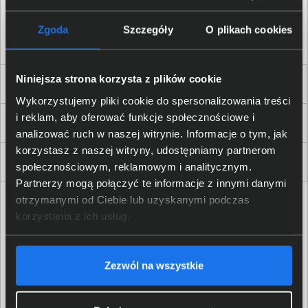
Akceptuję
regulamin
sklepu oraz zapoznałem/am się
z
polityką prywatności.
*
Zgoda
Szczegóły
O plikach cookies
* zgoda wymagana
Niniejsza strona korzysta z plików cookie
Dla Firm i Instytucji
Wykorzystujemy pliki cookie do spersonalizowania treści
i reklam, aby oferować funkcje społecznościowe i
Zakupy
analizować ruch w naszej witrynie. Informacje o tym, jak
korzystasz z naszej witryny, udostępniamy partnerom
Delkom 2000
społecznościowym, reklamowym i analitycznym.
Partnerzy mogą połączyć te informacje z innymi danymi
otrzymanymi od Ciebie lub uzyskanymi podczas
korzystania z ich usług.
Zezwól na wszystkie