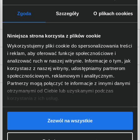
Akceptuję
regulamin
sklepu oraz zapoznałem/am się
z
polityką prywatności.
*
Zgoda
Szczegóły
O plikach cookies
* zgoda wymagana
Niniejsza strona korzysta z plików cookie
Dla Firm i Instytucji
Wykorzystujemy pliki cookie do spersonalizowania treści
i reklam, aby oferować funkcje społecznościowe i
Zakupy
analizować ruch w naszej witrynie. Informacje o tym, jak
korzystasz z naszej witryny, udostępniamy partnerom
Delkom 2000
społecznościowym, reklamowym i analitycznym.
Partnerzy mogą połączyć te informacje z innymi danymi
otrzymanymi od Ciebie lub uzyskanymi podczas
korzystania z ich usług.
Zezwól na wszystkie