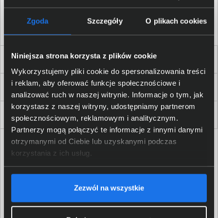
Akceptuję
regulamin
sklepu oraz zapoznałem/am się
z
polityką prywatności.
*
Zgoda
Szczegóły
O plikach cookies
* zgoda wymagana
Niniejsza strona korzysta z plików cookie
Dla Firm i Instytucji
Wykorzystujemy pliki cookie do spersonalizowania treści
i reklam, aby oferować funkcje społecznościowe i
Zakupy
analizować ruch w naszej witrynie. Informacje o tym, jak
korzystasz z naszej witryny, udostępniamy partnerom
Delkom 2000
społecznościowym, reklamowym i analitycznym.
Partnerzy mogą połączyć te informacje z innymi danymi
otrzymanymi od Ciebie lub uzyskanymi podczas
korzystania z ich usług.
Zezwól na wszystkie