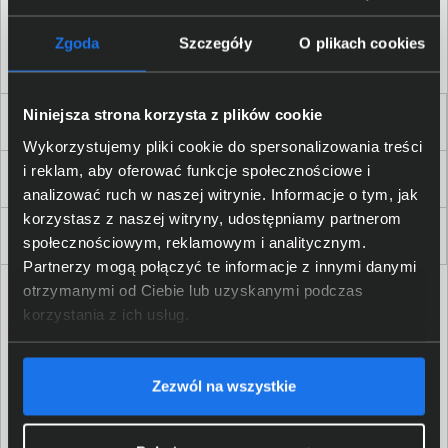
Akceptuję
regulamin
sklepu oraz zapoznałem/am się
z
polityką prywatności.
*
Zgoda
Szczegóły
O plikach cookies
* zgoda wymagana
Niniejsza strona korzysta z plików cookie
Dla Firm i Instytucji
Wykorzystujemy pliki cookie do spersonalizowania treści
i reklam, aby oferować funkcje społecznościowe i
Zakupy
analizować ruch w naszej witrynie. Informacje o tym, jak
korzystasz z naszej witryny, udostępniamy partnerom
Delkom 2000
społecznościowym, reklamowym i analitycznym.
Partnerzy mogą połączyć te informacje z innymi danymi
otrzymanymi od Ciebie lub uzyskanymi podczas
korzystania z ich usług.
Zezwól na wszystkie