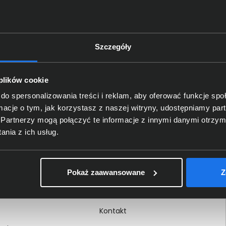
Szczegóły
Delkom 2000
O nas
 plików cookie
Certyfikaty i autoryzacje
do spersonalizowania treści i reklam, aby oferować funkcje sp
ormacje o tym, jak korzystasz z naszej witryny, udostępniamy p
Nagrody i wyróżnienia
Partnerzy mogą połączyć te informacje z innymi danymi otrzym
ci
Regulamin
nia z ich usług.
 na dokumencie
Polityka prywatności
Procedura zgłoszeń
Pokaż zaawansowane
Z
wewnętrznych
Kariera
Kontakt