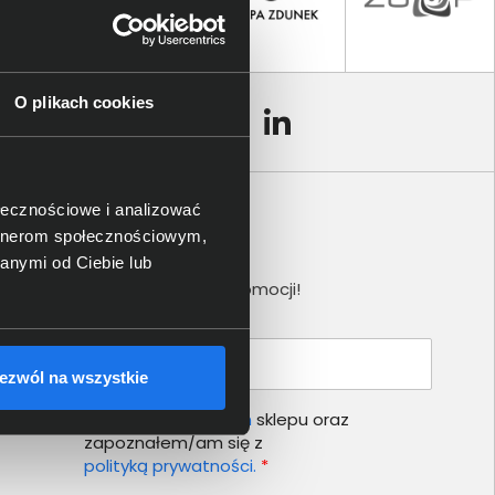
O plikach cookies
ołecznościowe i analizować
artnerom społecznościowym,
Newsletter
anymi od Ciebie lub
Nie przegap żadnej promocji!
Podaj adres e-mail
ezwól na wszystkie
Akceptuję
regulamin
sklepu oraz
zapoznałem/am się z
polityką prywatności.
*