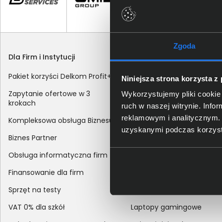
Zgoda
Dla Firm i Instytucji
Zakupy
Pakiet korzyści Delkom Profit+
Sposoby dostawy
Niniejsza strona korzysta z
Zapytanie ofertowe w 3
Metody płatności
Wykorzystujemy pliki cookie 
krokach
ruch w naszej witrynie. Inf
Zakup z dofinansowaniem
reklamowym i analitycznym. 
Kompleksowa obsługa Biznesu
Odroczony termin płatnoś
uzyskanymi podczas korzysta
Biznes Partner
Korekta danych nabywcy
Obsługa informatyczna firm
sprzedaży
Finansowanie dla firm
Reklamacje
Sprzęt na testy
Zwroty
VAT 0% dla szkół
Laptopy gamingowe