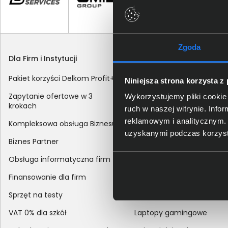
Zgoda
Dla Firm i Instytucji
Zakupy
Pakiet korzyści Delkom Profit+
Sposoby dostawy
Niniejsza strona korzysta z
Zapytanie ofertowe w 3
Metody płatności
Wykorzystujemy pliki cookie 
krokach
ruch w naszej witrynie. Inf
Zakup z dofinansowaniem
reklamowym i analitycznym. 
Kompleksowa obsługa Biznesu
Odroczony termin płatnoś
uzyskanymi podczas korzysta
Biznes Partner
Korekta danych nabywcy
Obsługa informatyczna firm
sprzedaży
Finansowanie dla firm
Reklamacje
Sprzęt na testy
Zwroty
VAT 0% dla szkół
Laptopy gamingowe