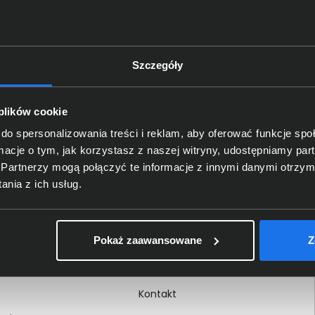
Szczegóły
Delkom 2000
O nas
 plików cookie
Certyfikaty i autoryzacje
do spersonalizowania treści i reklam, aby oferować funkcje sp
ormacje o tym, jak korzystasz z naszej witryny, udostępniamy p
Nagrody i wyróżnienia
Partnerzy mogą połączyć te informacje z innymi danymi otrzym
ci
Regulamin
nia z ich usług.
 na dokumencie
Polityka prywatności
Procedura zgłoszeń
Pokaż zaawansowane
Z
wewnętrznych
Kariera
Kontakt