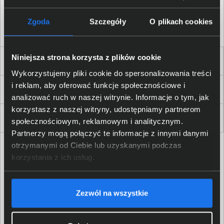
Akceptuję
regulamin
sklepu oraz zapoznałem/am się
z
polityką prywatności.
*
Zgoda
Szczegóły
O plikach cookies
* zgoda wymagana
Niniejsza strona korzysta z plików cookie
Dla Firm i Instytucji
Wykorzystujemy pliki cookie do spersonalizowania treści
i reklam, aby oferować funkcje społecznościowe i
Zakupy
analizować ruch w naszej witrynie. Informacje o tym, jak
korzystasz z naszej witryny, udostępniamy partnerom
Delkom 2000
społecznościowym, reklamowym i analitycznym.
Partnerzy mogą połączyć te informacje z innymi danymi
otrzymanymi od Ciebie lub uzyskanymi podczas
korzystania z ich usług.
Zezwól na wszystkie