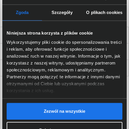
Akceptuję
regulamin
sklepu oraz zapoznałem/am się
z
polityką prywatności.
*
Zgoda
Szczegóły
O plikach cookies
* zgoda wymagana
Niniejsza strona korzysta z plików cookie
Dla Firm i Instytucji
Wykorzystujemy pliki cookie do spersonalizowania treści
i reklam, aby oferować funkcje społecznościowe i
Zakupy
analizować ruch w naszej witrynie. Informacje o tym, jak
korzystasz z naszej witryny, udostępniamy partnerom
Delkom 2000
społecznościowym, reklamowym i analitycznym.
Partnerzy mogą połączyć te informacje z innymi danymi
otrzymanymi od Ciebie lub uzyskanymi podczas
korzystania z ich usług.
Zezwól na wszystkie