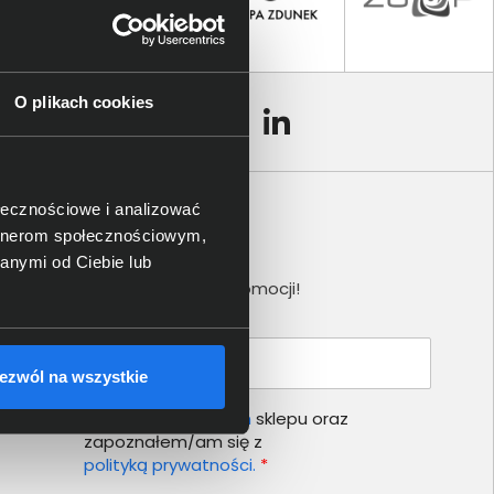
O plikach cookies
ołecznościowe i analizować
artnerom społecznościowym,
Newsletter
anymi od Ciebie lub
Nie przegap żadnej promocji!
Podaj adres e-mail
ezwól na wszystkie
Akceptuję
regulamin
sklepu oraz
zapoznałem/am się z
polityką prywatności.
*