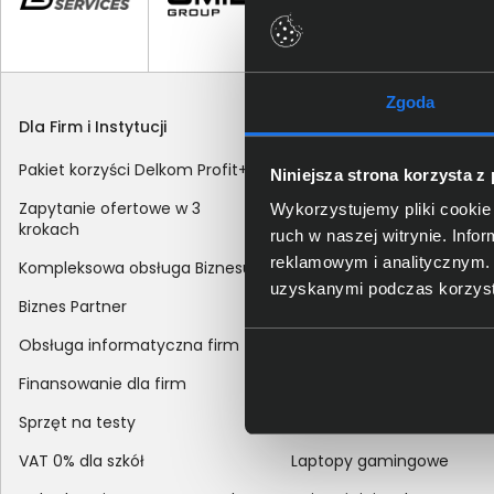
Zgoda
Dla Firm i Instytucji
Zakupy
Pakiet korzyści Delkom Profit+
Sposoby dostawy
Niniejsza strona korzysta z
Zapytanie ofertowe w 3
Metody płatności
Wykorzystujemy pliki cookie 
krokach
ruch w naszej witrynie. Inf
Zakup z dofinansowaniem
reklamowym i analitycznym. 
Kompleksowa obsługa Biznesu
Odroczony termin płatnoś
uzyskanymi podczas korzysta
Biznes Partner
Korekta danych nabywcy
Obsługa informatyczna firm
sprzedaży
Finansowanie dla firm
Reklamacje
Sprzęt na testy
Zwroty
VAT 0% dla szkół
Laptopy gamingowe