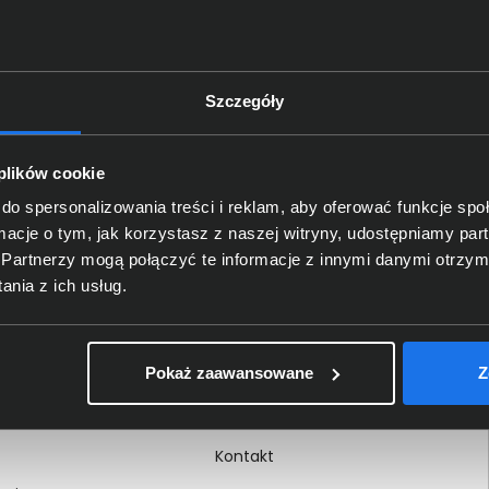
Szczegóły
Delkom 2000
O nas
 plików cookie
Certyfikaty i autoryzacje
do spersonalizowania treści i reklam, aby oferować funkcje sp
ormacje o tym, jak korzystasz z naszej witryny, udostępniamy p
Nagrody i wyróżnienia
Partnerzy mogą połączyć te informacje z innymi danymi otrzym
ci
Regulamin
nia z ich usług.
 na dokumencie
Polityka prywatności
Procedura zgłoszeń
Pokaż zaawansowane
Z
wewnętrznych
Kariera
Kontakt