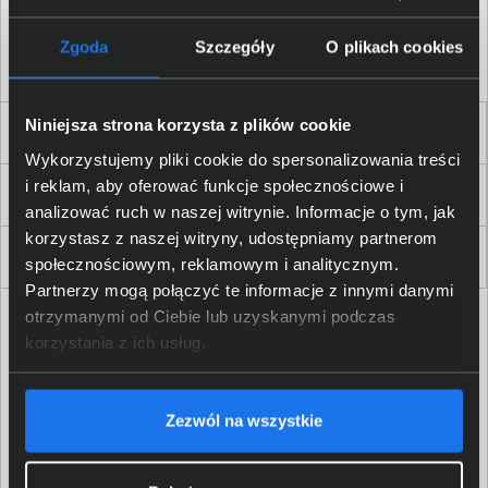
Akceptuję
regulamin
sklepu oraz zapoznałem/am się
z
polityką prywatności.
*
Zgoda
Szczegóły
O plikach cookies
* zgoda wymagana
Niniejsza strona korzysta z plików cookie
Dla Firm i Instytucji
Wykorzystujemy pliki cookie do spersonalizowania treści
i reklam, aby oferować funkcje społecznościowe i
Zakupy
analizować ruch w naszej witrynie. Informacje o tym, jak
korzystasz z naszej witryny, udostępniamy partnerom
Delkom 2000
społecznościowym, reklamowym i analitycznym.
Partnerzy mogą połączyć te informacje z innymi danymi
otrzymanymi od Ciebie lub uzyskanymi podczas
korzystania z ich usług.
Zezwól na wszystkie