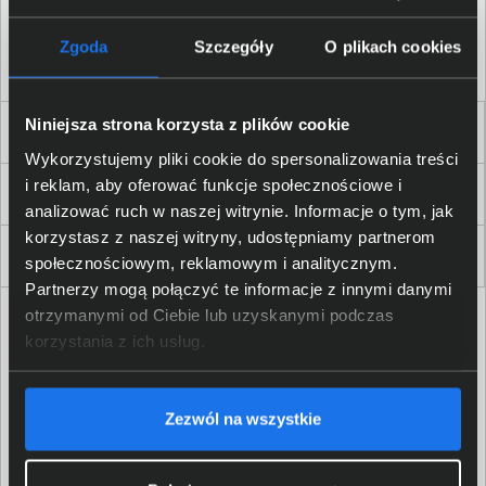
Akceptuję
regulamin
sklepu oraz zapoznałem/am się
z
polityką prywatności.
*
Zgoda
Szczegóły
O plikach cookies
* zgoda wymagana
Niniejsza strona korzysta z plików cookie
Dla Firm i Instytucji
Wykorzystujemy pliki cookie do spersonalizowania treści
i reklam, aby oferować funkcje społecznościowe i
Zakupy
analizować ruch w naszej witrynie. Informacje o tym, jak
korzystasz z naszej witryny, udostępniamy partnerom
Delkom 2000
społecznościowym, reklamowym i analitycznym.
Partnerzy mogą połączyć te informacje z innymi danymi
otrzymanymi od Ciebie lub uzyskanymi podczas
korzystania z ich usług.
Zezwól na wszystkie