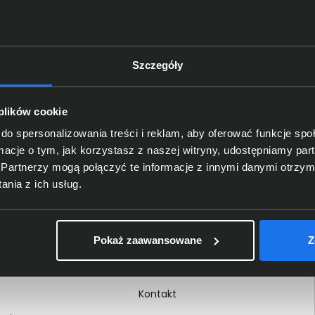
Szczegóły
Delkom 2000
O nas
 plików cookie
Certyfikaty i autoryzacje
do spersonalizowania treści i reklam, aby oferować funkcje sp
ormacje o tym, jak korzystasz z naszej witryny, udostępniamy p
Nagrody i wyróżnienia
Partnerzy mogą połączyć te informacje z innymi danymi otrzym
ci
Regulamin
nia z ich usług.
 na dokumencie
Polityka prywatności
Procedura zgłoszeń
Pokaż zaawansowane
Z
wewnętrznych
Kariera
Kontakt