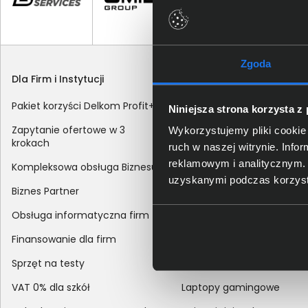
Zgoda
Dla Firm i Instytucji
Zakupy
Pakiet korzyści Delkom Profit+
Sposoby dostawy
Niniejsza strona korzysta z
Zapytanie ofertowe w 3
Metody płatności
Wykorzystujemy pliki cookie 
krokach
ruch w naszej witrynie. Inf
Zakup z dofinansowaniem
reklamowym i analitycznym. 
Kompleksowa obsługa Biznesu
Odroczony termin płatnoś
uzyskanymi podczas korzysta
Biznes Partner
Korekta danych nabywcy
Obsługa informatyczna firm
sprzedaży
Finansowanie dla firm
Reklamacje
Sprzęt na testy
Zwroty
VAT 0% dla szkół
Laptopy gamingowe