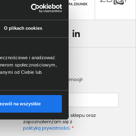
O plikach cookies
ołecznościowe i analizować
artnerom społecznościowym,
Newsletter
anymi od Ciebie lub
Nie przegap żadnej promocji!
Podaj adres e-mail
ezwól na wszystkie
Akceptuję
regulamin
sklepu oraz
zapoznałem/am się z
polityką prywatności.
*