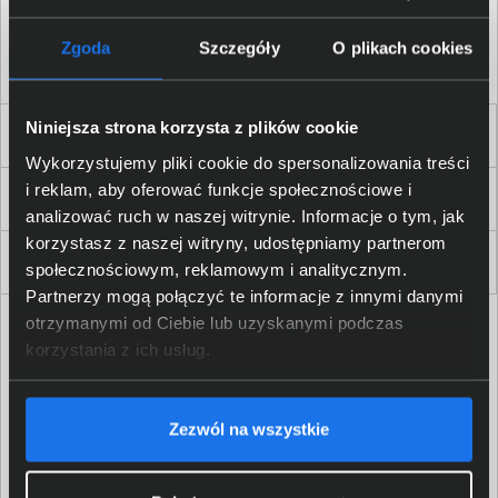
Akceptuję
regulamin
sklepu oraz zapoznałem/am się
z
polityką prywatności.
*
Zgoda
Szczegóły
O plikach cookies
* zgoda wymagana
Niniejsza strona korzysta z plików cookie
Dla Firm i Instytucji
Wykorzystujemy pliki cookie do spersonalizowania treści
i reklam, aby oferować funkcje społecznościowe i
Zakupy
analizować ruch w naszej witrynie. Informacje o tym, jak
korzystasz z naszej witryny, udostępniamy partnerom
Delkom 2000
społecznościowym, reklamowym i analitycznym.
Partnerzy mogą połączyć te informacje z innymi danymi
otrzymanymi od Ciebie lub uzyskanymi podczas
korzystania z ich usług.
Zezwól na wszystkie