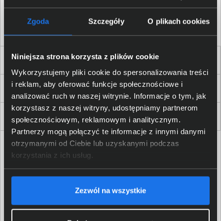
Akceptuję
regulamin
sklepu oraz zapoznałem/am się
z
polityką prywatności.
*
Zgoda
Szczegóły
O plikach cookies
* zgoda wymagana
Niniejsza strona korzysta z plików cookie
Dla Firm i Instytucji
Wykorzystujemy pliki cookie do spersonalizowania treści
i reklam, aby oferować funkcje społecznościowe i
Zakupy
analizować ruch w naszej witrynie. Informacje o tym, jak
korzystasz z naszej witryny, udostępniamy partnerom
Delkom 2000
społecznościowym, reklamowym i analitycznym.
Partnerzy mogą połączyć te informacje z innymi danymi
otrzymanymi od Ciebie lub uzyskanymi podczas
korzystania z ich usług.
Zezwól na wszystkie