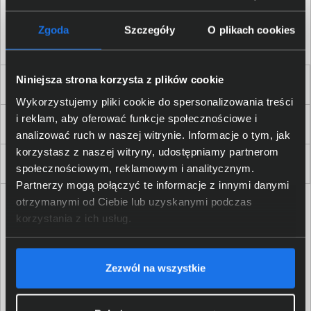
Akceptuję
regulamin
sklepu oraz zapoznałem/am się
z
polityką prywatności.
*
Zgoda
Szczegóły
O plikach cookies
* zgoda wymagana
Niniejsza strona korzysta z plików cookie
Dla Firm i Instytucji
Wykorzystujemy pliki cookie do spersonalizowania treści
i reklam, aby oferować funkcje społecznościowe i
Zakupy
analizować ruch w naszej witrynie. Informacje o tym, jak
korzystasz z naszej witryny, udostępniamy partnerom
Delkom 2000
społecznościowym, reklamowym i analitycznym.
Partnerzy mogą połączyć te informacje z innymi danymi
otrzymanymi od Ciebie lub uzyskanymi podczas
korzystania z ich usług.
Zezwól na wszystkie