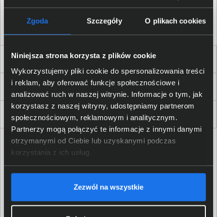
Akceptuję
regulamin
sklepu oraz zapoznałem/am się
z
polityką prywatności.
*
Zgoda
Szczegóły
O plikach cookies
* zgoda wymagana
Niniejsza strona korzysta z plików cookie
Dla Firm i Instytucji
Wykorzystujemy pliki cookie do spersonalizowania treści
i reklam, aby oferować funkcje społecznościowe i
Zakupy
analizować ruch w naszej witrynie. Informacje o tym, jak
korzystasz z naszej witryny, udostępniamy partnerom
Delkom 2000
społecznościowym, reklamowym i analitycznym.
Partnerzy mogą połączyć te informacje z innymi danymi
otrzymanymi od Ciebie lub uzyskanymi podczas
korzystania z ich usług.
Zezwól na wszystkie