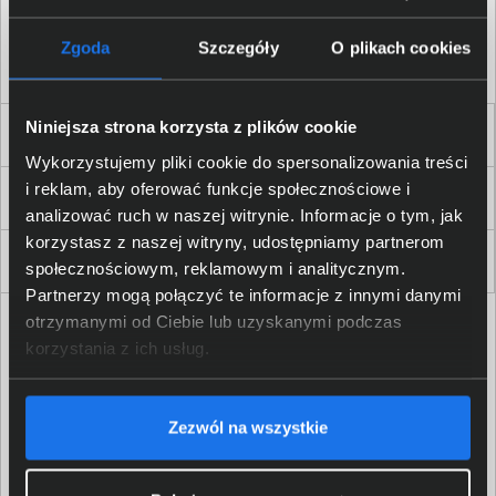
Akceptuję
regulamin
sklepu oraz zapoznałem/am się
z
polityką prywatności.
*
Zgoda
Szczegóły
O plikach cookies
* zgoda wymagana
Niniejsza strona korzysta z plików cookie
Dla Firm i Instytucji
Wykorzystujemy pliki cookie do spersonalizowania treści
i reklam, aby oferować funkcje społecznościowe i
Zakupy
analizować ruch w naszej witrynie. Informacje o tym, jak
korzystasz z naszej witryny, udostępniamy partnerom
Delkom 2000
społecznościowym, reklamowym i analitycznym.
Partnerzy mogą połączyć te informacje z innymi danymi
otrzymanymi od Ciebie lub uzyskanymi podczas
korzystania z ich usług.
Zezwól na wszystkie