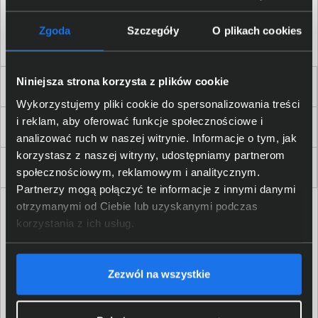
Akceptuję
regulamin
sklepu oraz zapoznałem/am się
z
polityką prywatności.
*
Zgoda
Szczegóły
O plikach cookies
* zgoda wymagana
Niniejsza strona korzysta z plików cookie
Dla Firm i Instytucji
Wykorzystujemy pliki cookie do spersonalizowania treści
i reklam, aby oferować funkcje społecznościowe i
Zakupy
analizować ruch w naszej witrynie. Informacje o tym, jak
korzystasz z naszej witryny, udostępniamy partnerom
Delkom 2000
społecznościowym, reklamowym i analitycznym.
Partnerzy mogą połączyć te informacje z innymi danymi
otrzymanymi od Ciebie lub uzyskanymi podczas
korzystania z ich usług.
Zezwól na wszystkie