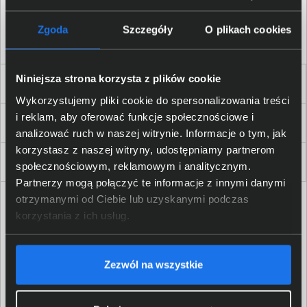
Akceptuję
regulamin
sklepu oraz zapoznałem/am się
z
polityką prywatności.
*
Zgoda
Szczegóły
O plikach cookies
* zgoda wymagana
Niniejsza strona korzysta z plików cookie
Dla Firm i Instytucji
Wykorzystujemy pliki cookie do spersonalizowania treści
i reklam, aby oferować funkcje społecznościowe i
Zakupy
analizować ruch w naszej witrynie. Informacje o tym, jak
korzystasz z naszej witryny, udostępniamy partnerom
Delkom 2000
społecznościowym, reklamowym i analitycznym.
Partnerzy mogą połączyć te informacje z innymi danymi
otrzymanymi od Ciebie lub uzyskanymi podczas
korzystania z ich usług.
Zezwól na wszystkie