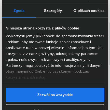
Akceptuję
regulamin
sklepu oraz zapoznałem/am się
z
polityką prywatności.
*
Zgoda
Szczegóły
O plikach cookies
* zgoda wymagana
Niniejsza strona korzysta z plików cookie
Dla Firm i Instytucji
Wykorzystujemy pliki cookie do spersonalizowania treści
i reklam, aby oferować funkcje społecznościowe i
Zakupy
analizować ruch w naszej witrynie. Informacje o tym, jak
korzystasz z naszej witryny, udostępniamy partnerom
Delkom 2000
społecznościowym, reklamowym i analitycznym.
Partnerzy mogą połączyć te informacje z innymi danymi
otrzymanymi od Ciebie lub uzyskanymi podczas
korzystania z ich usług.
Zezwól na wszystkie