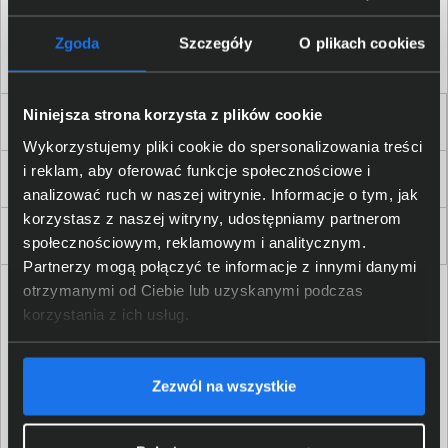
Akceptuję
regulamin
sklepu oraz zapoznałem/am się
z
polityką prywatności.
*
Zgoda
Szczegóły
O plikach cookies
* zgoda wymagana
Niniejsza strona korzysta z plików cookie
Dla Firm i Instytucji
Wykorzystujemy pliki cookie do spersonalizowania treści
i reklam, aby oferować funkcje społecznościowe i
Zakupy
analizować ruch w naszej witrynie. Informacje o tym, jak
korzystasz z naszej witryny, udostępniamy partnerom
Delkom 2000
społecznościowym, reklamowym i analitycznym.
Partnerzy mogą połączyć te informacje z innymi danymi
otrzymanymi od Ciebie lub uzyskanymi podczas
korzystania z ich usług.
Zezwól na wszystkie