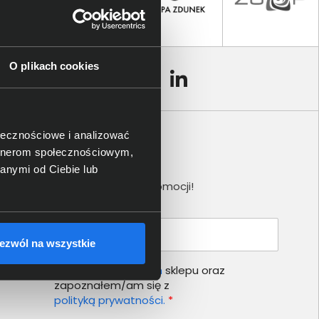
O plikach cookies
ołecznościowe i analizować
artnerom społecznościowym,
Newsletter
anymi od Ciebie lub
Nie przegap żadnej promocji!
Podaj adres e-mail
ezwól na wszystkie
Akceptuję
regulamin
sklepu oraz
zapoznałem/am się z
polityką prywatności.
*