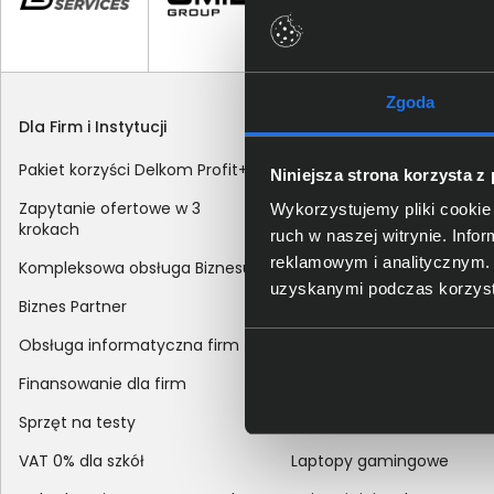
Zgoda
Dla Firm i Instytucji
Zakupy
Pakiet korzyści Delkom Profit+
Sposoby dostawy
Niniejsza strona korzysta z
Zapytanie ofertowe w 3
Metody płatności
Wykorzystujemy pliki cookie 
krokach
ruch w naszej witrynie. Inf
Zakup z dofinansowaniem
reklamowym i analitycznym. 
Kompleksowa obsługa Biznesu
Odroczony termin płatnoś
uzyskanymi podczas korzysta
Biznes Partner
Korekta danych nabywcy
Obsługa informatyczna firm
sprzedaży
Finansowanie dla firm
Reklamacje
Sprzęt na testy
Zwroty
VAT 0% dla szkół
Laptopy gamingowe