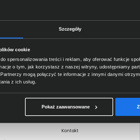
Szczegóły
Delkom 2000
O nas
 plików cookie
Certyfikaty i autoryzacje
do spersonalizowania treści i reklam, aby oferować funkcje sp
ormacje o tym, jak korzystasz z naszej witryny, udostępniamy p
Nagrody i wyróżnienia
Partnerzy mogą połączyć te informacje z innymi danymi otrzym
ci
Regulamin
nia z ich usług.
 na dokumencie
Polityka prywatności
Procedura zgłoszeń
Pokaż zaawansowane
Z
wewnętrznych
Kariera
Kontakt