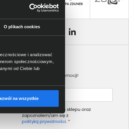
O plikach cookies
ołecznościowe i analizować
artnerom społecznościowym,
Newsletter
anymi od Ciebie lub
Nie przegap żadnej promocji!
Podaj adres e-mail
ezwól na wszystkie
Akceptuję
regulamin
sklepu oraz
zapoznałem/am się z
polityką prywatności.
*