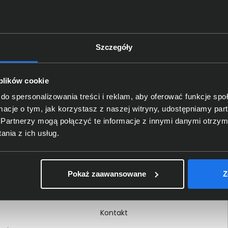
Szczegóły
Delkom 2000
O nas
 plików cookie
Certyfikaty i autoryzacje
do spersonalizowania treści i reklam, aby oferować funkcje sp
ormacje o tym, jak korzystasz z naszej witryny, udostępniamy p
Nagrody i wyróżnienia
Partnerzy mogą połączyć te informacje z innymi danymi otrzym
ci
Regulamin
nia z ich usług.
 na dokumencie
Polityka prywatności
Procedura zgłoszeń
Pokaż zaawansowane
Z
wewnętrznych
Kariera
Kontakt