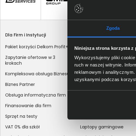
Zgoda
Dla Firm i Instytucji
Zakupy
Pakiet korzyści Delkom Profit+
Sposoby dostawy
Niniejsza strona korzysta z
Zapytanie ofertowe w 3
Metody płatności
Wykorzystujemy pliki cookie 
krokach
ruch w naszej witrynie. Inf
Zakup z dofinansowaniem
reklamowym i analitycznym. 
Kompleksowa obsługa Biznesu
Odroczony termin płatnoś
uzyskanymi podczas korzysta
Biznes Partner
Korekta danych nabywcy
Obsługa informatyczna firm
sprzedaży
Finansowanie dla firm
Reklamacje
Sprzęt na testy
Zwroty
VAT 0% dla szkół
Laptopy gamingowe