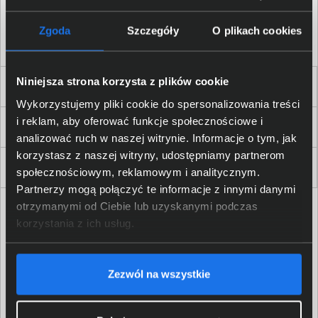
Akceptuję
regulamin
sklepu oraz zapoznałem/am się
z
polityką prywatności.
*
Zgoda
Szczegóły
O plikach cookies
* zgoda wymagana
Niniejsza strona korzysta z plików cookie
Dla Firm i Instytucji
Wykorzystujemy pliki cookie do spersonalizowania treści
i reklam, aby oferować funkcje społecznościowe i
Zakupy
analizować ruch w naszej witrynie. Informacje o tym, jak
korzystasz z naszej witryny, udostępniamy partnerom
Delkom 2000
społecznościowym, reklamowym i analitycznym.
Partnerzy mogą połączyć te informacje z innymi danymi
otrzymanymi od Ciebie lub uzyskanymi podczas
korzystania z ich usług.
Zezwól na wszystkie