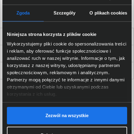
Akceptuję
regulamin
sklepu oraz zapoznałem/am się
z
polityką prywatności.
*
Zgoda
Szczegóły
O plikach cookies
* zgoda wymagana
Niniejsza strona korzysta z plików cookie
Dla Firm i Instytucji
Wykorzystujemy pliki cookie do spersonalizowania treści
i reklam, aby oferować funkcje społecznościowe i
Zakupy
analizować ruch w naszej witrynie. Informacje o tym, jak
korzystasz z naszej witryny, udostępniamy partnerom
Delkom 2000
społecznościowym, reklamowym i analitycznym.
Partnerzy mogą połączyć te informacje z innymi danymi
otrzymanymi od Ciebie lub uzyskanymi podczas
korzystania z ich usług.
Zezwól na wszystkie