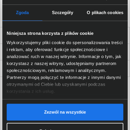
Akceptuję
regulamin
sklepu oraz zapoznałem/am się
z
polityką prywatności.
*
Zgoda
Szczegóły
O plikach cookies
* zgoda wymagana
Niniejsza strona korzysta z plików cookie
Dla Firm i Instytucji
Wykorzystujemy pliki cookie do spersonalizowania treści
i reklam, aby oferować funkcje społecznościowe i
Zakupy
analizować ruch w naszej witrynie. Informacje o tym, jak
korzystasz z naszej witryny, udostępniamy partnerom
Delkom 2000
społecznościowym, reklamowym i analitycznym.
Partnerzy mogą połączyć te informacje z innymi danymi
otrzymanymi od Ciebie lub uzyskanymi podczas
korzystania z ich usług.
Zezwól na wszystkie