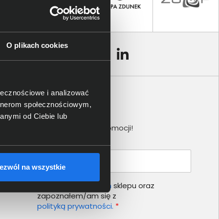
O plikach cookies
ołecznościowe i analizować
artnerom społecznościowym,
Newsletter
anymi od Ciebie lub
Nie przegap żadnej promocji!
Podaj adres e-mail
ezwól na wszystkie
Akceptuję
regulamin
sklepu oraz
zapoznałem/am się z
polityką prywatności.
*