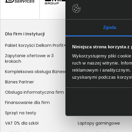
Zgoda
Dla Firm i Instytucji
Zakupy
Pakiet korzyści Delkom Profit+
Sposoby dostawy
Niniejsza strona korzysta z
Zapytanie ofertowe w 3
Metody płatności
Wykorzystujemy pliki cookie 
krokach
ruch w naszej witrynie. Inf
Zakup z dofinansowaniem
reklamowym i analitycznym. 
Kompleksowa obsługa Biznesu
Odroczony termin płatnoś
uzyskanymi podczas korzysta
Biznes Partner
Korekta danych nabywcy
Obsługa informatyczna firm
sprzedaży
Finansowanie dla firm
Reklamacje
Sprzęt na testy
Zwroty
VAT 0% dla szkół
Laptopy gamingowe