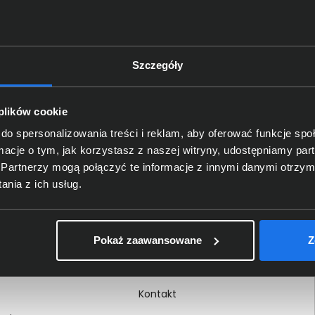
Szczegóły
Delkom 2000
O nas
 plików cookie
Certyfikaty i autoryzacje
do spersonalizowania treści i reklam, aby oferować funkcje sp
ormacje o tym, jak korzystasz z naszej witryny, udostępniamy p
Nagrody i wyróżnienia
Partnerzy mogą połączyć te informacje z innymi danymi otrzym
ci
Regulamin
nia z ich usług.
 na dokumencie
Polityka prywatności
Procedura zgłoszeń
Pokaż zaawansowane
Z
wewnętrznych
Kariera
Kontakt