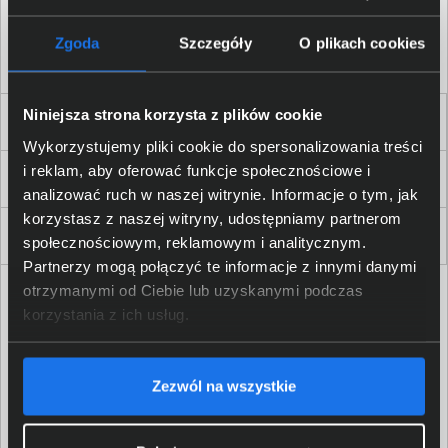
Akceptuję
regulamin
sklepu oraz zapoznałem/am się
z
polityką prywatności.
*
Zgoda
Szczegóły
O plikach cookies
* zgoda wymagana
Niniejsza strona korzysta z plików cookie
Dla Firm i Instytucji
Wykorzystujemy pliki cookie do spersonalizowania treści
i reklam, aby oferować funkcje społecznościowe i
Zakupy
analizować ruch w naszej witrynie. Informacje o tym, jak
korzystasz z naszej witryny, udostępniamy partnerom
Delkom 2000
społecznościowym, reklamowym i analitycznym.
Partnerzy mogą połączyć te informacje z innymi danymi
otrzymanymi od Ciebie lub uzyskanymi podczas
korzystania z ich usług.
Zezwól na wszystkie