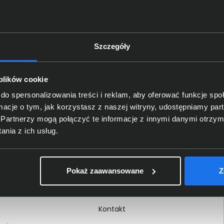
Szczegóły
Delkom 2000
O nas
 plików cookie
Certyfikaty i autoryzacje
do spersonalizowania treści i reklam, aby oferować funkcje sp
ormacje o tym, jak korzystasz z naszej witryny, udostępniamy p
Nagrody i wyróżnienia
Partnerzy mogą połączyć te informacje z innymi danymi otrzym
ci
Regulamin
nia z ich usług.
 na dokumencie
Polityka prywatności
Procedura zgłoszeń
Pokaż zaawansowane
Z
wewnętrznych
Kariera
Kontakt