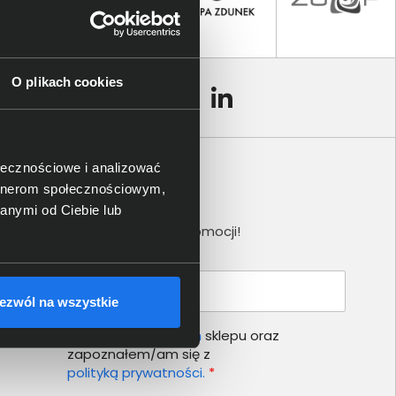
O plikach cookies
ołecznościowe i analizować
artnerom społecznościowym,
Newsletter
anymi od Ciebie lub
Nie przegap żadnej promocji!
Podaj adres e-mail
ezwól na wszystkie
Akceptuję
regulamin
sklepu oraz
zapoznałem/am się z
polityką prywatności.
*