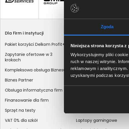
Zgoda
Dla Firm i Instytucji
Zakupy
Pakiet korzyści Delkom Profit+
Sposoby dostawy
Niniejsza strona korzysta z
Zapytanie ofertowe w 3
Metody płatności
Wykorzystujemy pliki cookie 
krokach
ruch w naszej witrynie. Inf
Zakup z dofinansowaniem
reklamowym i analitycznym. 
Kompleksowa obsługa Biznesu
Odroczony termin płatnoś
uzyskanymi podczas korzysta
Biznes Partner
Korekta danych nabywcy
Obsługa informatyczna firm
sprzedaży
Finansowanie dla firm
Reklamacje
Sprzęt na testy
Zwroty
VAT 0% dla szkół
Laptopy gamingowe