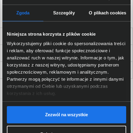
Akceptuję
regulamin
sklepu oraz zapoznałem/am się
z
polityką prywatności.
*
Zgoda
Szczegóły
O plikach cookies
* zgoda wymagana
Niniejsza strona korzysta z plików cookie
Dla Firm i Instytucji
Wykorzystujemy pliki cookie do spersonalizowania treści
i reklam, aby oferować funkcje społecznościowe i
Zakupy
analizować ruch w naszej witrynie. Informacje o tym, jak
korzystasz z naszej witryny, udostępniamy partnerom
Delkom 2000
społecznościowym, reklamowym i analitycznym.
Partnerzy mogą połączyć te informacje z innymi danymi
otrzymanymi od Ciebie lub uzyskanymi podczas
korzystania z ich usług.
Zezwól na wszystkie