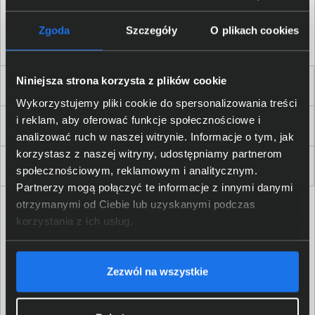
Akceptuję
regulamin
sklepu oraz zapoznałem/am się
z
polityką prywatności.
*
Zgoda
Szczegóły
O plikach cookies
* zgoda wymagana
Niniejsza strona korzysta z plików cookie
Dla Firm i Instytucji
Wykorzystujemy pliki cookie do spersonalizowania treści
i reklam, aby oferować funkcje społecznościowe i
Zakupy
analizować ruch w naszej witrynie. Informacje o tym, jak
korzystasz z naszej witryny, udostępniamy partnerom
Delkom 2000
społecznościowym, reklamowym i analitycznym.
Partnerzy mogą połączyć te informacje z innymi danymi
otrzymanymi od Ciebie lub uzyskanymi podczas
korzystania z ich usług.
Zezwól na wszystkie