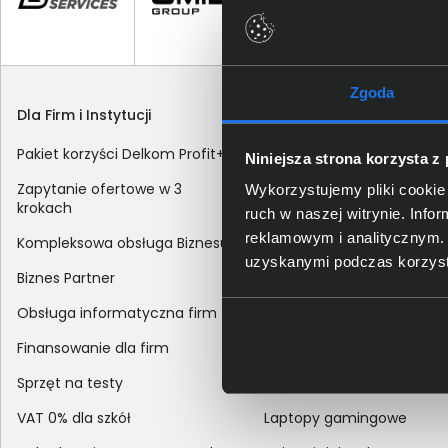
Zgoda
Dla Firm i Instytucji
Zakupy
Pakiet korzyści Delkom Profit+
Sposoby dostawy
Niniejsza strona korzysta z
Zapytanie ofertowe w 3
Metody płatności
Wykorzystujemy pliki cookie 
krokach
ruch w naszej witrynie. Inf
Zakup z dofinansowaniem
reklamowym i analitycznym. 
Kompleksowa obsługa Biznesu
Odroczony termin płatnoś
uzyskanymi podczas korzysta
Biznes Partner
Korekta danych nabywcy
Obsługa informatyczna firm
sprzedaży
Finansowanie dla firm
Reklamacje
Sprzęt na testy
Zwroty
VAT 0% dla szkół
Laptopy gamingowe