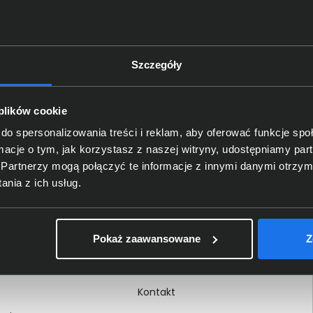
Szczegóły
Delkom 2000
O nas
 plików cookie
Certyfikaty i autoryzacje
do spersonalizowania treści i reklam, aby oferować funkcje sp
ormacje o tym, jak korzystasz z naszej witryny, udostępniamy p
Nagrody i wyróżnienia
Partnerzy mogą połączyć te informacje z innymi danymi otrzym
ci
Regulamin
nia z ich usług.
 na dokumencie
Polityka prywatności
Procedura zgłoszeń
Pokaż zaawansowane
Z
wewnętrznych
Kariera
Kontakt