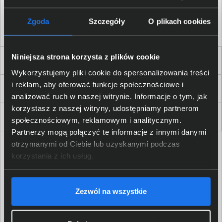
Akceptuję
regulamin
sklepu oraz zapoznałem/am się
z
polityką prywatności.
*
Zgoda
Szczegóły
O plikach cookies
* zgoda wymagana
Niniejsza strona korzysta z plików cookie
Dla Firm i Instytucji
Wykorzystujemy pliki cookie do spersonalizowania treści
i reklam, aby oferować funkcje społecznościowe i
Zakupy
analizować ruch w naszej witrynie. Informacje o tym, jak
korzystasz z naszej witryny, udostępniamy partnerom
Delkom 2000
społecznościowym, reklamowym i analitycznym.
Partnerzy mogą połączyć te informacje z innymi danymi
otrzymanymi od Ciebie lub uzyskanymi podczas
korzystania z ich usług.
Zezwól na wszystkie