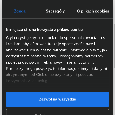
Akceptuję
regulamin
sklepu oraz zapoznałem/am się
z
polityką prywatności.
*
Zgoda
Szczegóły
O plikach cookies
* zgoda wymagana
Niniejsza strona korzysta z plików cookie
Dla Firm i Instytucji
Wykorzystujemy pliki cookie do spersonalizowania treści
i reklam, aby oferować funkcje społecznościowe i
Zakupy
analizować ruch w naszej witrynie. Informacje o tym, jak
korzystasz z naszej witryny, udostępniamy partnerom
Delkom 2000
społecznościowym, reklamowym i analitycznym.
Partnerzy mogą połączyć te informacje z innymi danymi
otrzymanymi od Ciebie lub uzyskanymi podczas
korzystania z ich usług.
Zezwól na wszystkie