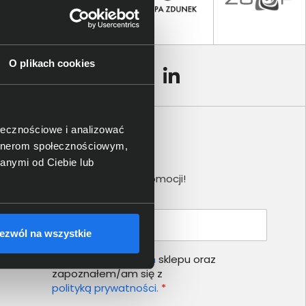
O plikach cookies
ołecznościowe i analizować
artnerom społecznościowym,
Newsletter
anymi od Ciebie lub
Nie przegap żadnej promocji!
Podaj adres e-mail
ezwól na wszystkie
Akceptuję
regulamin
sklepu oraz
zapoznałem/am się z
polityką prywatności.
*