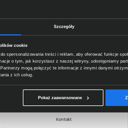
Szczegóły
Delkom 2000
O nas
 plików cookie
Certyfikaty i autoryzacje
do spersonalizowania treści i reklam, aby oferować funkcje sp
ormacje o tym, jak korzystasz z naszej witryny, udostępniamy p
Nagrody i wyróżnienia
Partnerzy mogą połączyć te informacje z innymi danymi otrzym
ci
Regulamin
nia z ich usług.
 na dokumencie
Polityka prywatności
Procedura zgłoszeń
Pokaż zaawansowane
Z
wewnętrznych
Kariera
Kontakt