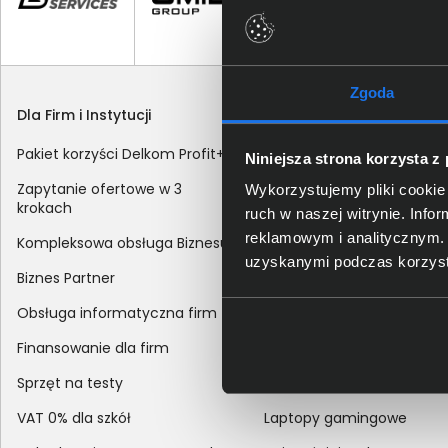
Zgoda
Dla Firm i Instytucji
Zakupy
Pakiet korzyści Delkom Profit+
Sposoby dostawy
Niniejsza strona korzysta z
Zapytanie ofertowe w 3
Metody płatności
Wykorzystujemy pliki cookie 
krokach
ruch w naszej witrynie. Inf
Zakup z dofinansowaniem
reklamowym i analitycznym. 
Kompleksowa obsługa Biznesu
Odroczony termin płatnoś
uzyskanymi podczas korzysta
Biznes Partner
Korekta danych nabywcy
Obsługa informatyczna firm
sprzedaży
Finansowanie dla firm
Reklamacje
Sprzęt na testy
Zwroty
VAT 0% dla szkół
Laptopy gamingowe